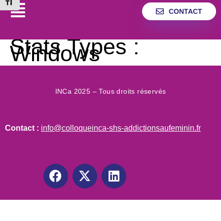
Changer la taille de la police
CONTACT
Stats Types :
Windows
INCa 2025 – Tous droits réservés
Contact :
info@colloqueinca-shs-addictionsaufeminin.fr